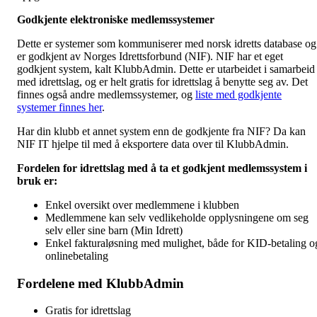
Godkjente elektroniske medlemssystemer
Dette er systemer som kommuniserer med norsk idretts database og
er godkjent av Norges Idrettsforbund (NIF). NIF har et eget
godkjent system, kalt KlubbAdmin. Dette er utarbeidet i samarbeid
med idrettslag, og er helt gratis for idrettslag å benytte seg av. Det
finnes også andre medlemssystemer, og
liste med godkjente
systemer finnes her
.
Har din klubb et annet system enn de godkjente fra NIF? Da kan
NIF IT hjelpe til med å eksportere data over til KlubbAdmin.
Fordelen for idrettslag med å ta et godkjent medlemssystem i
bruk er:
Enkel oversikt over medlemmene i klubben
Medlemmene kan selv vedlikeholde opplysningene om seg
selv eller sine barn (Min Idrett)
Enkel fakturaløsning med mulighet, både for KID-betaling o
onlinebetaling
Fordelene med KlubbAdmin
Gratis for idrettslag