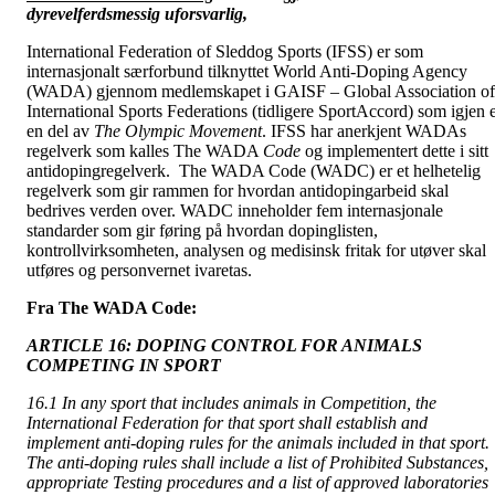
dyrevelferdsmessig uforsvarlig,
International Federation of Sleddog Sports (IFSS) er som
internasjonalt særforbund tilknyttet World Anti-Doping Agency
(WADA) gjennom medlemskapet i GAISF – Global Association of
International Sports Federations (tidligere SportAccord) som igjen 
en del av
T
he Olympic Movement
. IFSS har anerkjent WADAs
regelverk som kalles The WADA
Code
og implementert dette i sitt
antidopingregelverk. The WADA Code (WADC) er et helhetelig
regelverk som gir rammen for hvordan antidopingarbeid skal
bedrives verden over. WADC inneholder fem internasjonale
standarder som gir føring på hvordan dopinglisten,
kontrollvirksomheten, analysen og medisinsk fritak for utøver skal
utføres og personvernet ivaretas.
Fra The WADA Code:
ARTICLE 16: DOPING CONTROL FOR ANIMALS
COMPETING IN SPORT
16.1 In any sport that includes animals in Competition, the
International Federation for that sport shall establish and
implement anti-doping rules for the animals included in that sport.
The anti-doping rules shall include a list of Prohibited Substances,
appropriate Testing procedures and a list of approved laboratories