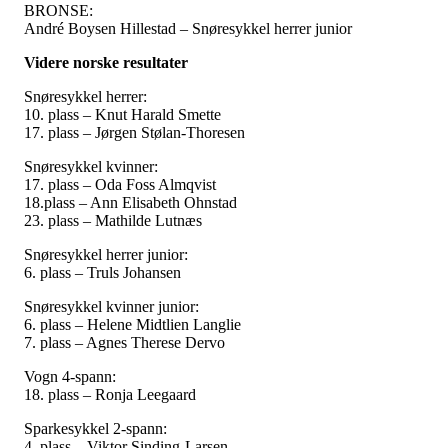
BRONSE:
André Boysen Hillestad – Snøresykkel herrer junior
Videre norske resultater
Snøresykkel herrer:
10. plass – Knut Harald Smette
17. plass – Jørgen Stølan-Thoresen
Snøresykkel kvinner:
17. plass – Oda Foss Almqvist
18.plass – Ann Elisabeth Ohnstad
23. plass – Mathilde Lutnæs
Snøresykkel herrer junior:
6. plass – Truls Johansen
Snøresykkel kvinner junior:
6. plass – Helene Midtlien Langlie
7. plass – Agnes Therese Dervo
Vogn 4-spann:
18. plass – Ronja Leegaard
Sparkesykkel 2-spann:
4. plass – Viktor Sinding-Larsen