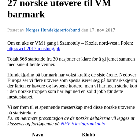
27 norske utøvere til VM
barmark
Postet av
Norges Hundekjørerforbund
den
17. nov 2017
Om en uke er VM i gang i Szamotuly – Kozle, nord-vest i Polen:
http://wch2017.mushing.pl/
Totalt 566 startende fra 30 nasjoner er klare for å gi jernet sammen
med sine 4-bente venner.
Hundekjøring på barmark har vokst kraftig de siste årene. Nedover 
Europa ser vi flere utøvere som spesialiserer seg på barmarkskjørin
der farten er høyere og løypene kortere, men vi har noen sterke kor
i den norske troppen som har lagt ned en solid jobb før dette
mesterskapet.
Vi ser frem til et spennende mesterskap med disse norske utøverne
på startstreken:
Ps. en nærmere presentasjon av de norske deltakerne vil legges ut
klassevis og fortløpende på
NHF’s instagramkonto
Navn
Klubb