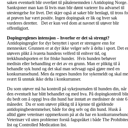
saken eventuelt blir overført til påtalenemnden i Antidoping Norge.
Sanksjoner man kan få hvis man blir dømt varierer fra advarsel til
utestengelse for livet. Det skjer også at saker blir henlagt, til tross fo
at prøven har vært positiv. Ingen dopingsak er lik og hver sak
vurderes deretter. Det er kun ved dom at navnet til utøver blir
offentligjort.
Dopingreglenes intensjon – hvorfor er det så strengt?
Antidopingregler for dyr benyttet i sport er strengere enn for
mennesker. Grunnen er at dyr ikke velger selv å delta i sport. Det e
utøvers plikt å ivareta hundens velferd til enhver tid, og
trekkhundsporten er for friske hunder. Hvis hunden behøver
medisin eller behandling er det av en grunn. Man er pliktig til å
behandle syk hund og det skal man selvsagt også gjøre med en
konkurransehund. Men da regnes hunden for sykemeldt og skal m
svært få unntak ikke delta i konkurranser.
Du som utøver må ha kontroll på sykejournalen til hunden din, når
den eventuelt har blitt behandlet og med hva. På dopingkontroll bli
du bedt om å oppgi hva din hund har inntatt av medisiner de siste 6
måneder. Du er som utøver pliktig til å kjenne til gjeldende
antidopingbestemmelser, både for deg selv og din hund. Husk å
alltid gjøre veterinær oppmerksom på at du har en konkurransehun
Veterinær vil uten problemer forstå fagspråket i både The Prohibite
list og Controlled Medication list.