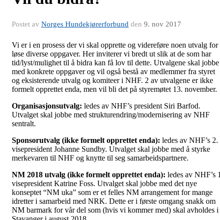
Postet av
Norges Hundekjørerforbund
den
9. nov 2017
Vi er i en prosess der vi skal opprette og videreføre noen utvalg for
løse diverse oppgaver. Her inviterer vi bredt ut slik at de som har
tid/lyst/mulighet til å bidra kan få lov til dette. Utvalgene skal jobbe
med konkrete oppgaver og vil også bestå av medlemmer fra styret
og eksisterende utvalg og komiteer i NHF. 2 av utvalgene er ikke
formelt opprettet enda, men vil bli det på styremøtet 13. november.
Organisasjonsutvalg:
ledes av NHF’s president Siri Barfod.
Utvalget skal jobbe med strukturendring/modernisering av NHF
sentralt.
Sponsorutvalg (ikke formelt opprettet enda):
ledes av NHF’s 2.
visepresident Johanne Sundby. Utvalget skal jobbe med å styrke
merkevaren til NHF og knytte til seg samarbeidspartnere.
NM 2018 utvalg (ikke formelt opprettet enda):
ledes av NHF’s 
visepresident Katrine Foss. Utvalget skal jobbe med det nye
konseptet “NM uka” som er et felles NM arrangement for mange
idretter i samarbeid med NRK. Dette er i første omgang snakk om
NM barmark for vår del som (hvis vi kommer med) skal avholdes i
Stavanger i august 2018.