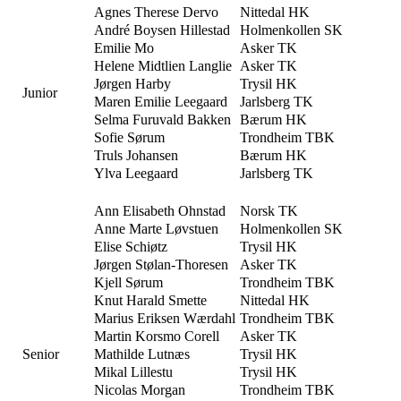
Agnes Therese Dervo
Nittedal HK
André Boysen Hillestad
Holmenkollen SK
Emilie Mo
Asker TK
Helene Midtlien Langlie
Asker TK
Jørgen Harby
Trysil HK
Junior
Maren Emilie Leegaard
Jarlsberg TK
Selma Furuvald Bakken
Bærum HK
Sofie Sørum
Trondheim TBK
Truls Johansen
Bærum HK
Ylva Leegaard
Jarlsberg TK
Ann Elisabeth Ohnstad
Norsk TK
Anne Marte Løvstuen
Holmenkollen SK
Elise Schiøtz
Trysil HK
Jørgen Stølan-Thoresen
Asker TK
Kjell Sørum
Trondheim TBK
Knut Harald Smette
Nittedal HK
Marius Eriksen Wærdahl
Trondheim TBK
Martin Korsmo Corell
Asker TK
Senior
Mathilde Lutnæs
Trysil HK
Mikal Lillestu
Trysil HK
Nicolas Morgan
Trondheim TBK