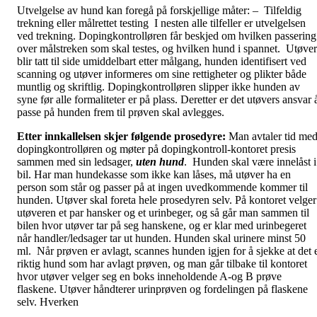
Utvelgelse av hund kan foregå på forskjellige måter: – Tilfeldig
trekning eller målrettet testing I nesten alle tilfeller er utvelgelsen
ved trekning. Dopingkontrolløren får beskjed om hvilken passering
over målstreken som skal testes, og hvilken hund i spannet. Utøver
blir tatt til side umiddelbart etter målgang, hunden identifisert ved
scanning og utøver informeres om sine rettigheter og plikter både
muntlig og skriftlig. Dopingkontrolløren slipper ikke hunden av
syne før alle formaliteter er på plass. Deretter er det utøvers ansvar 
passe på hunden frem til prøven skal avlegges.
Etter innkallelsen skjer følgende prosedyre:
Man avtaler tid me
dopingkontrolløren og møter på dopingkontroll-kontoret presis
sammen med sin ledsager,
uten hund
. Hunden skal være innelåst i
bil. Har man hundekasse som ikke kan låses, må utøver ha en
person som står og passer på at ingen uvedkommende kommer til
hunden. Utøver skal foreta hele prosedyren selv. På kontoret velger
utøveren et par hansker og et urinbeger, og så går man sammen til
bilen hvor utøver tar på seg hanskene, og er klar med urinbegeret
når handler/ledsager tar ut hunden. Hunden skal urinere minst 50
ml. Når prøven er avlagt, scannes hunden igjen for å sjekke at det 
riktig hund som har avlagt prøven, og man går tilbake til kontoret
hvor utøver velger seg en boks inneholdende A-og B prøve
flaskene. Utøver håndterer urinprøven og fordelingen på flaskene
selv. Hverken