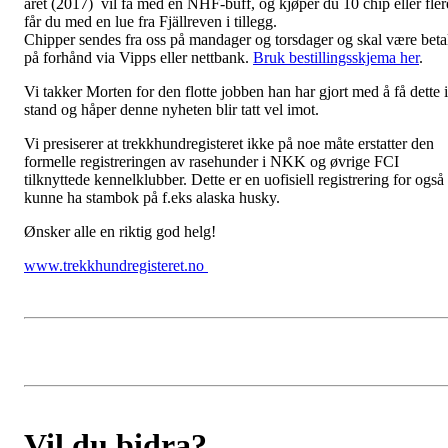
året (2017) vil få med en NHF-buff, og kjøper du 10 chip eller fler
får du med en lue fra Fjällreven i tillegg.
Chipper sendes fra oss på mandager og torsdager og skal være beta
på forhånd via Vipps eller nettbank.
Bruk bestillingsskjema her
.
Vi takker Morten for den flotte jobben han har gjort med å få dette i
stand og håper denne nyheten blir tatt vel imot.
Vi presiserer at trekkhundregisteret ikke på noe måte erstatter den
formelle registreringen av rasehunder i NKK og øvrige FCI
tilknyttede kennelklubber. Dette er en uofisiell registrering for også
kunne ha stambok på f.eks alaska husky.
Ønsker alle en riktig god helg!
www.trekkhundregisteret.no
Vil du bidra?