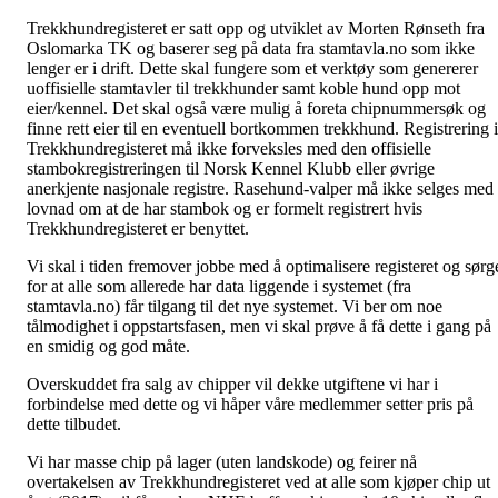
Trekkhundregisteret er satt opp og utviklet av Morten Rønseth fra
Oslomarka TK og baserer seg på data fra stamtavla.no som ikke
lenger er i drift. Dette skal fungere som et verktøy som genererer
uoffisielle stamtavler til trekkhunder samt koble hund opp mot
eier/kennel. Det skal også være mulig å foreta chipnummersøk og
finne rett eier til en eventuell bortkommen trekkhund. Registrering i
Trekkhundregisteret må ikke forveksles med den offisielle
stambokregistreringen til Norsk Kennel Klubb eller øvrige
anerkjente nasjonale registre. Rasehund-valper må ikke selges med
lovnad om at de har stambok og er formelt registrert hvis
Trekkhundregisteret er benyttet.
Vi skal i tiden fremover jobbe med å optimalisere registeret og sørg
for at alle som allerede har data liggende i systemet (fra
stamtavla.no) får tilgang til det nye systemet. Vi ber om noe
tålmodighet i oppstartsfasen, men vi skal prøve å få dette i gang på
en smidig og god måte.
Overskuddet fra salg av chipper vil dekke utgiftene vi har i
forbindelse med dette og vi håper våre medlemmer setter pris på
dette tilbudet.
Vi har masse chip på lager (uten landskode) og feirer nå
overtakelsen av Trekkhundregisteret ved at alle som kjøper chip ut