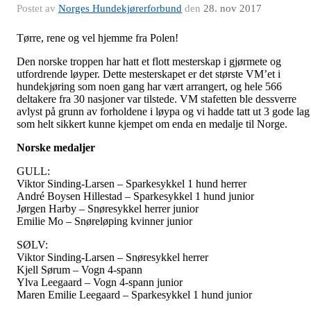
Postet av
Norges Hundekjørerforbund
den
28. nov 2017
Tørre, rene og vel hjemme fra Polen!
Den norske troppen har hatt et flott mesterskap i gjørmete og
utfordrende løyper. Dette mesterskapet er det største VM’et i
hundekjøring som noen gang har vært arrangert, og hele 566
deltakere fra 30 nasjoner var tilstede. VM stafetten ble dessverre
avlyst på grunn av forholdene i løypa og vi hadde tatt ut 3 gode lag
som helt sikkert kunne kjempet om enda en medalje til Norge.
Norske medaljer
GULL:
Viktor Sinding-Larsen – Sparkesykkel 1 hund herrer
André Boysen Hillestad – Sparkesykkel 1 hund junior
Jørgen Harby – Snøresykkel herrer junior
Emilie Mo – Snøreløping kvinner junior
SØLV:
Viktor Sinding-Larsen – Snøresykkel herrer
Kjell Sørum – Vogn 4-spann
Ylva Leegaard – Vogn 4-spann junior
Maren Emilie Leegaard – Sparkesykkel 1 hund junior