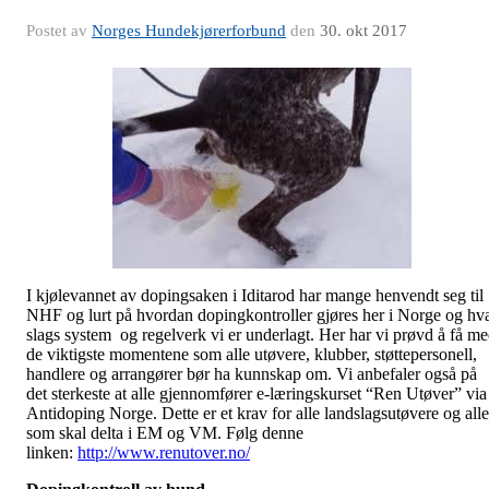
Postet av
Norges Hundekjørerforbund
den
30. okt 2017
I kjølevannet av dopingsaken i Iditarod har mange henvendt seg til
NHF og lurt på hvordan dopingkontroller gjøres her i Norge og hv
slags system og regelverk vi er underlagt. Her har vi prøvd å få m
de viktigste momentene som alle utøvere, klubber, støttepersonell,
handlere og arrangører bør ha kunnskap om. Vi anbefaler også på
det sterkeste at alle gjennomfører e-læringskurset “Ren Utøver” via
Antidoping Norge. Dette er et krav for alle landslagsutøvere og alle
som skal delta i EM og VM. Følg denne
linken:
http://www.renutover.no/