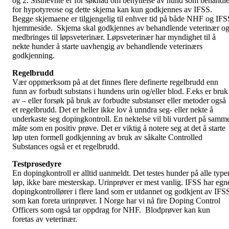
og 2. Sistnevnte er for søknad om benyttelse av hund som behandl
for hypotyreose og dette skjema kan kun godkjennes av IFSS.
Begge skjemaene er tilgjengelig til enhver tid på både NHF og IFS
hjemmeside. Skjema skal godkjennes av behandlende veterinær o
medbringes til løpsveterinær. Løpsveterinær har myndighet til å
nekte hunder å starte uavhengig av behandlende veterinærs
godkjenning.
Regelbrudd
Vær oppmerksom på at det finnes flere definerte regelbrudd enn
funn av forbudt substans i hundens urin og/eller blod. F.eks er bruk
av – eller forsøk på bruk av forbudte substanser eller metoder også
et regelbrudd. Det er heller ikke lov å unndra seg- eller nekte å
underkaste seg dopingkontroll. En nektelse vil bli vurdert på samm
måte som en positiv prøve. Det er viktig å notere seg at det å starte
løp uten formell godkjenning av bruk av såkalte Controlled
Substances også er et regelbrudd.
Testprosedyre
En dopingkontroll er alltid uanmeldt. Det testes hunder på alle type
løp, ikke bare mesterskap. Urinprøver er mest vanlig. IFSS har egn
dopingkontrollører i flere land som er utdannet og godkjent av IFS
som kan foreta urinprøver. I Norge har vi nå fire Doping Control
Officers som også tar oppdrag for NHF. Blodprøver kan kun
foretas av veterinær.