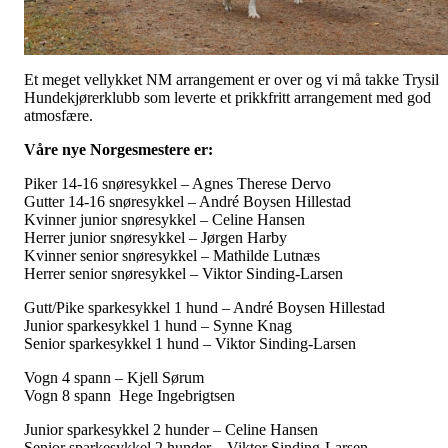
Et meget vellykket NM arrangement er over og vi må takke Trysil
Hundekjørerklubb som leverte et prikkfritt arrangement med god
atmosfære.
Våre nye Norgesmestere er:
Piker 14-16 snøresykkel – Agnes Therese Dervo
Gutter 14-16 snøresykkel – André Boysen Hillestad
Kvinner junior snøresykkel – Celine Hansen
Herrer junior snøresykkel – Jørgen Harby
Kvinner senior snøresykkel – Mathilde Lutnæs
Herrer senior snøresykkel – Viktor Sinding-Larsen
Gutt/Pike sparkesykkel 1 hund – André Boysen Hillestad
Junior sparkesykkel 1 hund – Synne Knag
Senior sparkesykkel 1 hund – Viktor Sinding-Larsen
Vogn 4 spann – Kjell Sørum
Vogn 8 spann Hege Ingebrigtsen
Junior sparkesykkel 2 hunder – Celine Hansen
Senior sparkesykkel 2 hunder – Viktor Sinding-Larsen