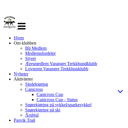
Veksle
navigasjon
Hjem
Om klubben
Bli Medlem
Medlemsfordeler
Styret
Æresmedlem Varanger Trekkhundklubb
Lovnorm Varanger Trekkhunklubb
Nyheter
Aktiviteter
Sledekjøring
Canicross
Canicross Cup
Canicross Cup - Status
Snørekjøring på sykkel/sparkesykkel
Snørekjøring på ski
Årshjul
Pasvik Trail