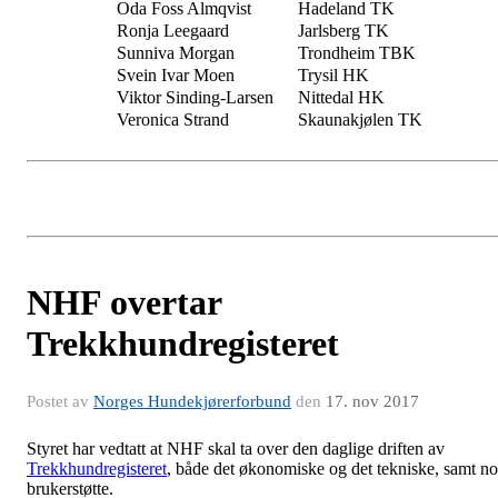
Oda Foss Almqvist
Hadeland TK
Ronja Leegaard
Jarlsberg TK
Sunniva Morgan
Trondheim TBK
Svein Ivar Moen
Trysil HK
Viktor Sinding-Larsen
Nittedal HK
Veronica Strand
Skaunakjølen TK
NHF overtar
Trekkhundregisteret
Postet av
Norges Hundekjørerforbund
den
17. nov 2017
Styret har vedtatt at NHF skal ta over den daglige driften av
Trekkhundregisteret
, både det økonomiske og det tekniske, samt n
brukerstøtte.