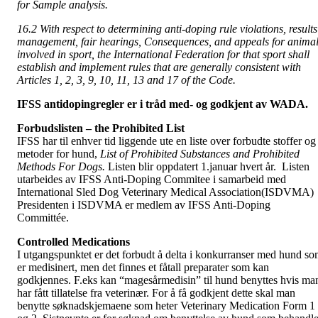
for Sample analysis.
16.2 With respect to determining anti-doping rule violations, results
management, fair hearings, Consequences, and appeals for anima
involved in sport, the International Federation for that sport shall
establish and implement rules that are generally consistent with
Articles 1, 2, 3, 9, 10, 11, 13 and 17 of the Code.
IFSS antidopingregler er i tråd med- og godkjent av WADA.
Forbudslisten – the Prohibited List
IFSS har til enhver tid liggende ute en liste over forbudte stoffer og
metoder for hund,
List of Prohibited Substances and Prohibited
Methods For Dogs.
Listen blir oppdatert 1.januar hvert år. Listen
utarbeides av IFSS Anti-Doping Commitee i samarbeid med
International Sled Dog Veterinary Medical Association(ISDVMA)
Presidenten i ISDVMA er medlem av IFSS Anti-Doping
Committée.
Controlled Medications
I utgangspunktet er det forbudt å delta i konkurranser med hund s
er medisinert, men det finnes et fåtall preparater som kan
godkjennes. F.eks kan “magesårmedisin” til hund benyttes hvis ma
har fått tillatelse fra veterinær. For å få godkjent dette skal man
benytte søknadskjemaene som heter Veterinary Medication Form 1