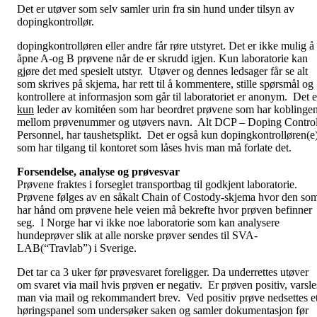
Det er utøver som selv samler urin fra sin hund under tilsyn av
dopingkontrollør.
dopingkontrolløren eller andre får røre utstyret. Det er ikke mulig å
åpne A-og B prøvene når de er skrudd igjen. Kun laboratorie kan
gjøre det med spesielt utstyr. Utøver og dennes ledsager får se alt
som skrives på skjema, har rett til å kommentere, stille spørsmål og
kontrollere at informasjon som går til laboratoriet er anonym. Det e
kun
leder av komitéen som har beordret prøvene som har koblinge
mellom prøvenummer og utøvers navn. Alt DCP – Doping Contro
Personnel, har taushetsplikt. Det er også kun dopingkontrolløren(e
som har tilgang til kontoret som låses hvis man må forlate det.
Forsendelse, analyse og prøvesvar
Prøvene fraktes i forseglet transportbag til godkjent laboratorie.
Prøvene følges av en såkalt Chain of Costody-skjema hvor den so
har hånd om prøvene hele veien må bekrefte hvor prøven befinner
seg. I Norge har vi ikke noe laboratorie som kan analysere
hundeprøver slik at alle norske prøver sendes til SVA-
LAB(“Travlab”) i Sverige.
Det tar ca 3 uker før prøvesvaret foreligger. Da underrettes utøver
om svaret via mail hvis prøven er negativ. Er prøven positiv, varsle
man via mail og rekommandert brev. Ved positiv prøve nedsettes e
høringspanel som undersøker saken og samler dokumentasjon før