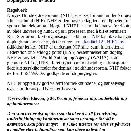
Dopingkontroll av hund
Regelverk
Norges Hundekjørerforbund (NHF) er et særforbund under Norges
Idrettsforbund (NIF). NHF er den høyeste faglige myndigheten for
sporten hundekjøring i Norge. I NHF har vi nulltoleranse for dopin
av både utøvere og hund, og er i prosessen med å bli et sertifisert
Rent Særforbund. Et organisasjonsledd under NIF kan ikke ha egn
dopingbestemmelser og dette er regulert i
kapittel 12 i NIF’s lov
(klikkbar lenke). NHF er underlagt NIF sine, samt International
Federation of Sleddog Sports’ (IFSS) bestemmelser om doping.
NHF er knyttet til World Antidoping Agency (WADA) både
gjennom NIF og IFSS. Idrettstyret har i motsetning til hestsporten
ikke gitt særskilte regler for doping i trekkhundsporten. NHF følger
derfor IFSS’ WADA-godkjente antidopingregler.
NHF er opptatt av god velferd for trekkhundene, og har selvsagt
også stort fokus på Dyrvelferdsloven:
Dyrevelferdsloven,
§ 26.
Trening, fremvisning, underholdning
og konkurranser
Den som trener dyr og den som bruker dyr til fremvisning,
underholdning og konkurranser samt arrangør for slike
aktiviteter, skal påse at dyr: b ) Ikke utsettes for eller er
påvirket
av midler eller behandling
som kan gjøre aktiviteten