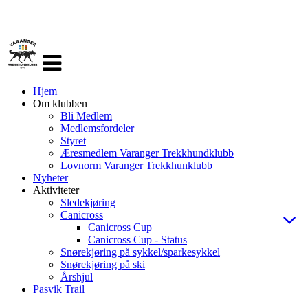
Veksle
navigasjon
Hjem
Om klubben
Bli Medlem
Medlemsfordeler
Styret
Æresmedlem Varanger Trekkhundklubb
Lovnorm Varanger Trekkhunklubb
Nyheter
Aktiviteter
Sledekjøring
Canicross
Canicross Cup
Canicross Cup - Status
Snørekjøring på sykkel/sparkesykkel
Snørekjøring på ski
Årshjul
Pasvik Trail