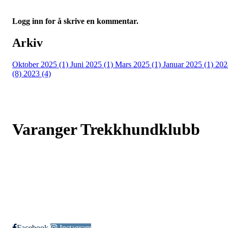
Logg inn for å skrive en kommentar.
Arkiv
Oktober 2025 (1)
Juni 2025 (1)
Mars 2025 (1)
Januar 2025 (1)
202
(8)
2023 (4)
Varanger Trekkhundklubb
Bjørnsundveien 767, 9925 SVANVIK
Org. nr.: 993507210
+ 47 410 47 382
post@varangertrekkhundklubb.no
Facebook
Instagram