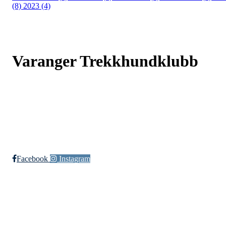
(8)
2023 (4)
Varanger Trekkhundklubb
Bjørnsundveien 767, 9925 SVANVIK
Org. nr.: 993507210
+ 47 410 47 382
post@varangertrekkhundklubb.no
Facebook
Instagram