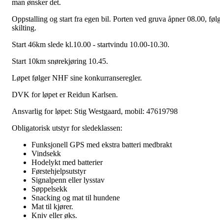
man ønsker det.
Oppstalling og start fra egen bil. Porten ved gruva åpner 08.00, føl
skilting.
Start 46km slede kl.10.00 - startvindu 10.00-10.30.
Start 10km snørekjøring 10.45.
Løpet følger NHF sine konkurranseregler.
DVK for løpet er Reidun Karlsen.
Ansvarlig for løpet: Stig Westgaard, mobil: 47619798
Obligatorisk utstyr for sledeklassen:
Funksjonell GPS med ekstra batteri medbrakt
Vindsekk
Hodelykt med batterier
Førstehjelpsutstyr
Signalpenn eller lysstav
Søppelsekk
Snacking og mat til hundene
Mat til kjører.
Kniv eller øks.