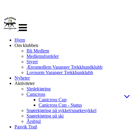
Veksle
navigasjon
Hjem
Om klubben
Bli Medlem
Medlemsfordeler
Styret
Æresmedlem Varanger Trekkhundklubb
Lovnorm Varanger Trekkhunklubb
Nyheter
Aktiviteter
Sledekjøring
Canicross
Canicross Cup
Canicross Cup - Status
Snørekjøring på sykkel/sparkesykkel
Snørekjøring på ski
Årshjul
Pasvik Trail