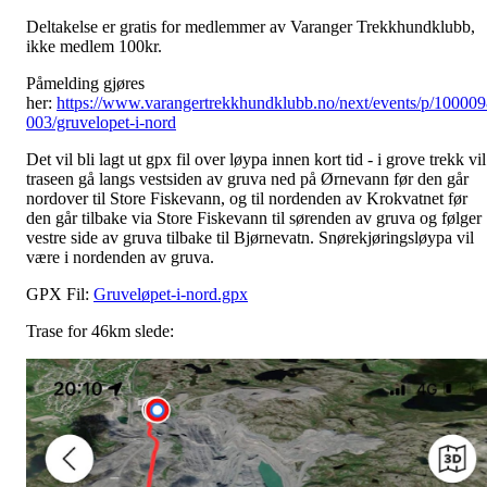
Deltakelse er gratis for medlemmer av Varanger Trekkhundklubb,
ikke medlem 100kr.
Påmelding gjøres
her:
https://www.varangertrekkhundklubb.no/next/events/p/10000
003/gruvelopet-i-nord
Det vil bli lagt ut gpx fil over løypa innen kort tid - i grove trekk vil
traseen gå langs vestsiden av gruva ned på Ørnevann før den går
nordover til Store Fiskevann, og til nordenden av Krokvatnet før
den går tilbake via Store Fiskevann til sørenden av gruva og følger
vestre side av gruva tilbake til Bjørnevatn. Snørekjøringsløypa vil
være i nordenden av gruva.
GPX Fil:
Gruveløpet-i-nord.gpx
Trase for 46km slede: