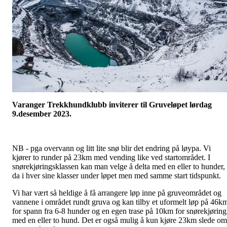
Varanger Trekkhundklubb inviterer til Gruveløpet lørdag
9.desember 2023.
NB - pga overvann og litt lite snø blir det endring på løypa. Vi
kjører to runder på 23km med vending like ved startområdet. I
snørekjøringsklassen kan man velge å delta med en eller to hunder,
da i hver sine klasser under løpet men med samme start tidspunkt.
Vi har vært så heldige å få arrangere løp inne på gruveområdet og
vannene i området rundt gruva og kan tilby et uformelt løp på 46k
for spann fra 6-8 hunder og en egen trase på 10km for snørekjøring
med en eller to hund. Det er også mulig å kun kjøre 23km slede om