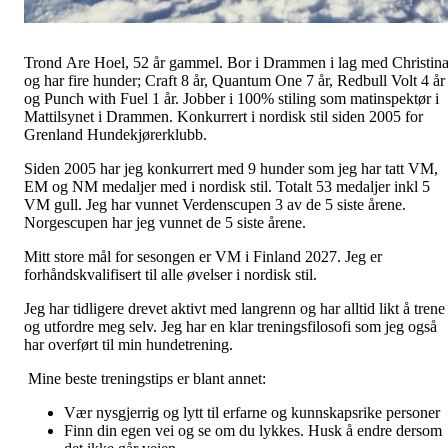
Trond Are Hoel, 52 år gammel. Bor i Drammen i lag med Christin
og har fire hunder; Craft 8 år, Quantum One 7 år, Redbull Volt 4 år
og Punch with Fuel 1 år. Jobber i 100% stiling som matinspektør i
Mattilsynet i Drammen. Konkurrert i nordisk stil siden 2005 for
Grenland Hundekjørerklubb.
Siden 2005 har jeg konkurrert med 9 hunder som jeg har tatt VM,
EM og NM medaljer med i nordisk stil. Totalt 53 medaljer inkl 5
VM gull. Jeg har vunnet Verdenscupen 3 av de 5 siste årene.
Norgescupen har jeg vunnet de 5 siste årene.
Mitt store mål for sesongen er VM i Finland 2027. Jeg er
forhåndskvalifisert til alle øvelser i nordisk stil.
Jeg har tidligere drevet aktivt med langrenn og har alltid likt å trene
og utfordre meg selv. Jeg har en klar treningsfilosofi som jeg også
har overført til min hundetrening.
Mine beste treningstips er blant annet:
Vær nysgjerrig og lytt til erfarne og kunnskapsrike personer
Finn din egen vei og se om du lykkes. Husk å endre dersom