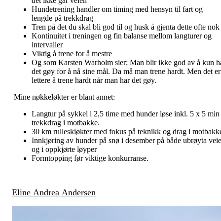
det ikke går veien
Hundetrening handler om timing med hensyn til fart og
lengde på trekkdrag
Tren på det du skal bli god til og husk å gjenta dette ofte nok
Kontinuitet i treningen og fin balanse mellom langturer og
intervaller
Viktig å trene for å mestre
Og som Karsten Warholm sier; Man blir ikke god av å kun h
det gøy for å nå sine mål. Da må man trene hardt. Men det er
lettere å trene hardt når man har det gøy.
Mine nøkkeløkter er blant annet:
Langtur på sykkel i 2,5 time med hunder løse inkl. 5 x 5 min
trekkdrag i motbakke.
30 km rulleskiøkter med fokus på teknikk og drag i motbakk
Innkjøring av hunder på snø i desember på både ubrøyta veie
og i oppkjørte løyper
Formtopping før viktige konkurranse.
Eline Andrea Andersen