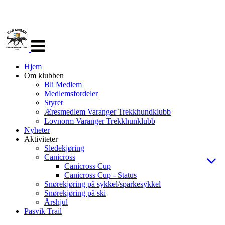
Veksle
navigasjon
Hjem
Om klubben
Bli Medlem
Medlemsfordeler
Styret
Æresmedlem Varanger Trekkhundklubb
Lovnorm Varanger Trekkhunklubb
Nyheter
Aktiviteter
Sledekjøring
Canicross
Canicross Cup
Canicross Cup - Status
Snørekjøring på sykkel/sparkesykkel
Snørekjøring på ski
Årshjul
Pasvik Trail