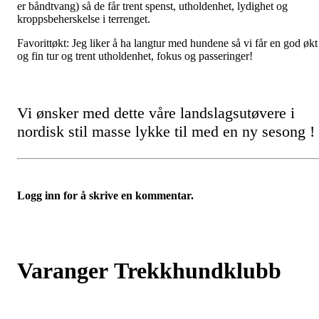
er båndtvang) så de får trent spenst, utholdenhet, lydighet og
kroppsbeherskelse i terrenget.
Favorittøkt: Jeg liker å ha langtur med hundene så vi får en god økt
og fin tur og trent utholdenhet, fokus og passeringer!
Vi ønsker med dette våre landslagsutøvere i
nordisk stil masse lykke til med en ny sesong !
Logg inn for å skrive en kommentar.
Varanger Trekkhundklubb
Bjørnsundveien 767, 9925 SVANVIK