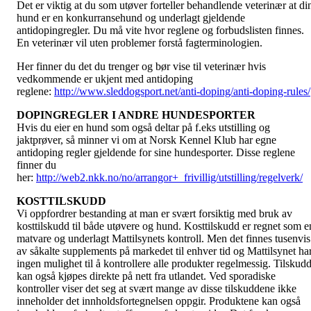
Det er viktig at du som utøver forteller behandlende veterinær at di
hund er en konkurransehund og underlagt gjeldende
antidopingregler. Du må vite hvor reglene og forbudslisten finnes.
En veterinær vil uten problemer forstå fagterminologien.
Her finner du det du trenger og bør vise til veterinær hvis
vedkommende er ukjent med antidoping
reglene:
http://www.sleddogsport.net/anti-doping/anti-doping-rules/
DOPINGREGLER I ANDRE HUNDESPORTER
Hvis du eier en hund som også deltar på f.eks utstilling og
jaktprøver, så minner vi om at Norsk Kennel Klub har egne
antidoping regler gjeldende for sine hundesporter. Disse reglene
finner du
her:
http://web2.nkk.no/no/arrangor+_frivillig/utstilling/regelverk/
KOSTTILSKUDD
Vi oppfordrer bestanding at man er svært forsiktig med bruk av
kosttilskudd til både utøvere og hund. Kosttilskudd er regnet som e
matvare og underlagt Mattilsynets kontroll. Men det finnes tusenvis
av såkalte supplements på markedet til enhver tid og Mattilsynet ha
ingen mulighet til å kontrollere alle produkter regelmessig. Tilskud
kan også kjøpes direkte på nett fra utlandet. Ved sporadiske
kontroller viser det seg at svært mange av disse tilskuddene ikke
inneholder det innholdsfortegnelsen oppgir. Produktene kan også