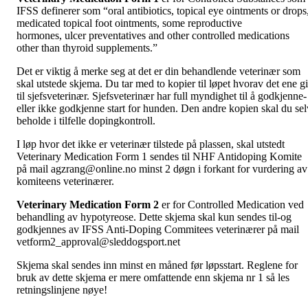
IFSS definerer som “oral antibiotics, topical eye ointments or drops
medicated topical foot ointments, some reproductive
hormones, ulcer preventatives and other controlled medications
other than thyroid supplements.”
Det er viktig å merke seg at det er din behandlende veterinær som
skal utstede skjema. Du tar med to kopier til løpet hvorav det ene gi
til sjefsveterinær. Sjefsveterinær har full myndighet til å godkjenne-
eller ikke godkjenne start for hunden. Den andre kopien skal du sel
beholde i tilfelle dopingkontroll.
I løp hvor det ikke er veterinær tilstede på plassen, skal utstedt
Veterinary Medication Form 1 sendes til NHF Antidoping Komite
på mail
agzrang@online.no
minst 2 døgn i forkant for vurdering av
komiteens veterinærer.
Veterinary Medication Form 2
er for Controlled Medication ved
behandling av hypotyreose. Dette skjema skal kun sendes til-og
godkjennes av IFSS Anti-Doping Commitees veterinærer på mail
vetform2_approval@sleddogsport.net
Skjema skal sendes inn minst en måned før løpsstart. Reglene for
bruk av dette skjema er mere omfattende enn skjema nr 1 så les
retningslinjene nøye!