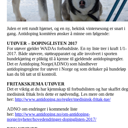
Julen er rett rundt hjørnet, og en ny, hektisk vintersesong er snart i
gang. Antidoping komitéen ønsker å minne om følgende:
UTØVER – DOPINGLISTEN 2017
For utøver gjelder WADAs forbudsliste. En ny liste trer i kraft 1/1-
2017. Både utøvere, støtteapparatet og alle involvert i sporten
hundekjøring er pliktig til å kjenne til gjeldende antidopingregler.
Det er Antidoping Norge(ADNO) som håndhever
antidopingreglene for utøver i Norge og som deltaker på hundeløp
kan du bli tatt ut til kontroll.
FRITAKSKJEMA UTØVER
Det er viktig at du har kjennskap til forbudslisten og har skaffet deg
medisinsk fritak hvis dette er nødvendig. Les mere om dette
her:
http://www.antidoping.no/regler/medisinsk-fritak-tue/
ADNO om endringer i kommende liste
her:
http://www.antidoping.no/om-antidoping-
norge/nyheter/hovedendringer-dopinglisten-2017/