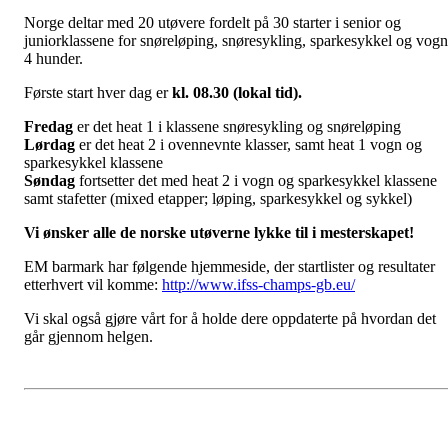
Norge deltar med 20 utøvere fordelt på 30 starter i senior og
juniorklassene for snøreløping, snøresykling, sparkesykkel og vogn
4 hunder.
Første start hver dag er
kl. 08.30 (lokal tid).
Fredag
er det heat 1 i klassene snøresykling og snøreløping
Lørdag
er det heat 2 i ovennevnte klasser, samt heat 1 vogn og
sparkesykkel klassene
Søndag
fortsetter det med heat 2 i vogn og sparkesykkel klassene
samt stafetter (mixed etapper; løping, sparkesykkel og sykkel)
Vi ønsker alle de norske utøverne lykke til i mesterskapet!
EM barmark har følgende hjemmeside, der startlister og resultater
etterhvert vil komme:
http://www.ifss-champs-gb.eu/
Vi skal også gjøre vårt for å holde dere oppdaterte på hvordan det
går gjennom helgen.