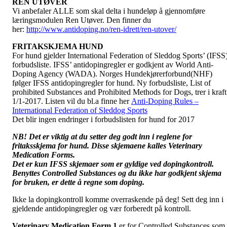
REN UTØVER
Vi anbefaler ALLE som skal delta i hundeløp å gjennomføre
læringsmodulen Ren Utøver. Den finner du
her:
http://www.antidoping.no/ren-idrett/ren-utover/
FRITAKSKJEMA HUND
For hund gjelder International Federation of Sleddog Sports’ (IFSS
forbudsliste. IFSS’ antidopingregler er godkjent av World Anti-
Doping Agency (WADA). Norges Hundekjørerforbund(NHF)
følger IFSS antidopingregler for hund. Ny forbudsliste, List of
prohibited Substances and Prohibited Methods for Dogs, trer i kraft
1/1-2017. Listen vil du bl.a finne her
Anti-Doping Rules –
International Federation of Sleddog Sports
Det blir ingen endringer i forbudslisten for hund for 2017
NB! Det er viktig at du setter deg godt inn i reglene for
fritaksskjema for hund. Disse skjemaene kalles Veterinary
Medication Forms.
Det er kun IFSS skjemaer som er gyldige ved dopingkontroll.
Benyttes Controlled Substances og du ikke har godkjent skjema
for bruken, er dette å regne som doping.
Ikke la dopingkontroll komme overraskende på deg! Sett deg inn i
gjeldende antidopingregler og vær forberedt på kontroll.
Veterinary Medication Form 1
er for Controlled Substances som