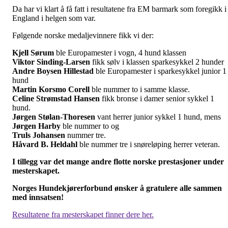
Da har vi klart å få fatt i resultatene fra EM barmark som foregikk i
England i helgen som var.
Følgende norske medaljevinnere fikk vi der:
Kjell Sørum
ble Europamester i vogn, 4 hund klassen
Viktor Sinding-Larsen
fikk sølv i klassen sparkesykkel 2 hunder
Andre Boysen Hillestad
ble Europamester i sparkesykkel junior 1
hund
Martin Korsmo Corell
ble nummer to i samme klasse.
Celine Strømstad Hansen
fikk bronse i damer senior sykkel 1
hund.
Jørgen Stølan-Thoresen
vant herrer junior sykkel 1 hund, mens
Jørgen Harby
ble nummer to og
Truls Johansen
nummer tre.
Håvard B. Heldahl
ble nummer tre i snøreløping herrer veteran.
I tillegg var det mange andre flotte norske prestasjoner under
mesterskapet.
Norges Hundekjørerforbund ønsker å gratulere alle sammen
med innsatsen!
Resultatene fra mesterskapet finner dere her.