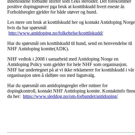
inneholdene forbudte stoffer som f.eks steroider. Det forekommer
positive dopingprøver pga bruk at kosttilskudd hvert eneste år.
Forholdsregler gjelder for både utøver og hund.
Les mere om bruk at kosttilskudd her og kontakt Antidoping Norge
hvis du har spørsmål
http://www.antidoping.no/folkehelse/kosttilskudd/
Har du spørsmål om kosttilskudd til hund, send en henvendelse til
NHF Antidoping komite(ADK).
NHF vedtok i 2008 i samarbeid med Antidoping Norge en
Antidoping Policy som gjelder for hele NHF som organisasjon.
NHF har undertegnet på at vi ikke reklamerer for kosttilskudd i vår
organisasjon uten å rådføre oss med fagutvalg.
Har du spørsmål om antidopingregler eller rutiner for
dopingkontroll, kontakt NHF Antidoping komite. Kontaktinfo finn
du her:
https://www.sleddog.no/om-forbundet/antidoping/