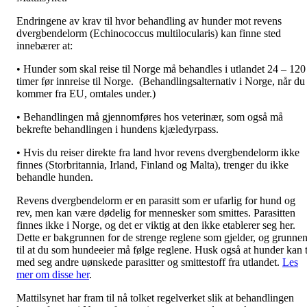
Endringene av krav til hvor behandling av hunder mot revens
dvergbendelorm (Echinococcus multilocularis) kan finne sted
innebærer at:
• Hunder som skal reise til Norge må behandles i utlandet 24 – 120
timer før innreise til Norge. (Behandlingsalternativ i Norge, når du
kommer fra EU, omtales under.)
• Behandlingen må gjennomføres hos veterinær, som også må
bekrefte behandlingen i hundens kjæledyrpass.
• Hvis du reiser direkte fra land hvor revens dvergbendelorm ikke
finnes (Storbritannia, Irland, Finland og Malta), trenger du ikke
behandle hunden.
Revens dvergbendelorm er en parasitt som er ufarlig for hund og
rev, men kan være dødelig for mennesker som smittes. Parasitten
finnes ikke i Norge, og det er viktig at den ikke etablerer seg her.
Dette er bakgrunnen for de strenge reglene som gjelder, og grunne
til at du som hundeeier må følge reglene. Husk også at hunder kan 
med seg andre uønskede parasitter og smittestoff fra utlandet.
Les
mer om disse her
.
Mattilsynet har fram til nå tolket regelverket slik at behandlingen