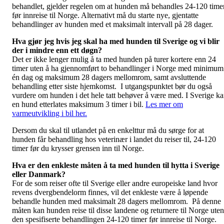
behandlet, gjelder regelen om at hunden må behandles 24-120 time
før innreise til Norge. Alternativt må du starte nye, gjentatte
behandlinger av hunden med et maksimalt intervall på 28 dager.
Hva gjør jeg hvis jeg skal ha med hunden til Sverige og vi blir
der i mindre enn ett døgn?
Det er ikke lenger mulig å ta med hunden på turer kortere enn 24
timer uten å ha gjennomført to behandlinger i Norge med minimum
én dag og maksimum 28 dagers mellomrom, samt avsluttende
behandling etter siste hjemkomst. I utgangspunktet bør du også
vurdere om hunden i det hele tatt behøver å være med. I Sverige k
en hund etterlates maksimum 3 timer i bil.
Les mer om
varmeutvikling i bil her.
Dersom du skal til utlandet på en enkelttur må du sørge for at
hunden får behandling hos veterinær i landet du reiser til, 24-120
timer før du krysser grensen inn til Norge.
Hva er den enkleste måten å ta med hunden til hytta i Sverige
eller Danmark?
For de som reiser ofte til Sverige eller andre europeiske land hvor
revens dvergbendelorm finnes, vil det enkleste være å løpende
behandle hunden med maksimalt 28 dagers mellomrom. På denne
måten kan hunden reise til disse landene og returnere til Norge uten
den spesifiserte behandlingen 24-120 timer før innreise til Norge.