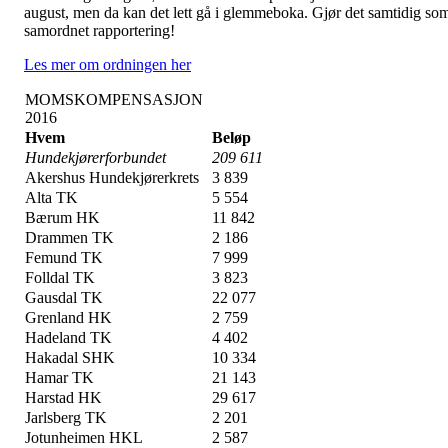
august, men da kan det lett gå i glemmeboka. Gjør det samtidig so
samordnet rapportering!
Les mer om ordningen her
MOMSKOMPENSASJON
2016
Hvem
Beløp
Hundekjørerforbundet
209 611
Akershus Hundekjørerkrets
3 839
Alta TK
5 554
Bærum HK
11 842
Drammen TK
2 186
Femund TK
7 999
Folldal TK
3 823
Gausdal TK
22 077
Grenland HK
2 759
Hadeland TK
4 402
Hakadal SHK
10 334
Hamar TK
21 143
Harstad HK
29 617
Jarlsberg TK
2 201
Jotunheimen HKL
2 587