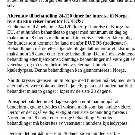
at den er tilbake i Norge. Denne ekstra behandlingen kan eier utfør
selv.
Alternativ til behandling 24-120 timer før innreise til Norge,
hvis du kun reiser innenfor EU/EØS:
Et alternativ til å behandle 24-120 timer før innreise til Norge fra
EU, er at hunden behandles to ganger med minimum én dag og
maksimum 28 dagers mellomrom, før avreise. Dette er ikke mulig
for hunder som kommer fra land utenfor EU/EØS (tredjestater).
Behandlingen må deretter løpende bli gjentatt innenfor et tidsrom p
maksimum 28 dager etter forrige behandling. Det må gis avsluttend
behandling etter hjemkomst. Samtlige behandlinger må være gitt av
veterinær, og må være bekreftet av veterinær i hundens
kjæledyrpass. Denne behandlingen kan gjennomføres i Norge.
Når du krysser grensen inn til Norge med hunden må det, med dett
alternativet, være dokumentert i kjæledyrpasset at hunden har blitt
behandlet minst to ganger i løpet av de siste 28 dagene.
Prinsippet bak denne 28-dagersregelen er at man unngår at
bendelormeggene utvikles til voksne mark som kan smitte videre.
Derfor er det også veldig viktig at den siste behandling foretas i
Norge innen 28 dager etter forrige behandling. Samtlige
behandlinger må bekreftes av veterinær i hundens kjæledyrpass.
Dersom det har gått mer enn 28 dager siden hunden sist ble