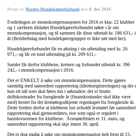
Postet av
Norges Hundekjørerforbund
den
8. des 2016
Fordelingen av momskompensasjonen for 2016 er klar. 22 klubber
og 1 særkrets tilsluttet Hundekjørerforbundet søkte i år om
momskompensasjon, og til sammen får disse utbetalt kr. 186 631,- i
år (fleridrettslag med hundekjørergrupper er ikke tatt med her).
Hundekjørerforbundet får en økning i sin utbetaling med kr. 26
971,- og får en total utbetaling på kr. 209 611,-
Samlet får derfor klubbene, kretsen og forbundet utbetalt kr. 396
242,- i momskompensasjon i 2016.
Det er ENKELT å søke om momskompensasjon. Dette gjøres
samtidig med samordnet rapportering (idrettsregistreringen) og det 
kun ett tall som skal føres inn i søknaden: det er brutto
driftskostnader fra foregående år (finanskostnader skal ikke være
med) hentet fra det årsmøtegodkjente regnskapet fra foregående år.
Dette fordrer derfor at klubbene har avholdt årsmøtet før samordnet
rapportering skal gjennomføres, noe som også er regulert i
basislovnormen for klubbene. Årsmøtefristen er 31. mars, og
samordnet rapportering skal skje innen 30. april.
Det er dog mulig å søke om momskompensasjon helt frem til 15.