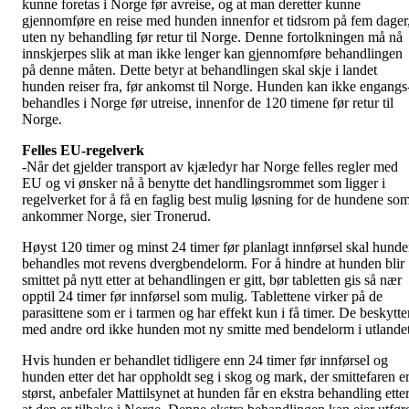
kunne foretas i Norge før avreise, og at man deretter kunne
gjennomføre en reise med hunden innenfor et tidsrom på fem dager
uten ny behandling før retur til Norge. Denne fortolkningen må nå
innskjerpes slik at man ikke lenger kan gjennomføre behandlingen
på denne måten. Dette betyr at behandlingen skal skje i landet
hunden reiser fra, før ankomst til Norge. Hunden kan ikke engangs
behandles i Norge før utreise, innenfor de 120 timene før retur til
Norge.
Felles EU-regelverk
-Når det gjelder transport av kjæledyr har Norge felles regler med
EU og vi ønsker nå å benytte det handlingsrommet som ligger i
regelverket for å få en faglig best mulig løsning for de hundene so
ankommer Norge, sier Tronerud.
Høyst 120 timer og minst 24 timer før planlagt innførsel skal hund
behandles mot revens dvergbendelorm. For å hindre at hunden blir
smittet på nytt etter at behandlingen er gitt, bør tabletten gis så nær
opptil 24 timer før innførsel som mulig. Tablettene virker på de
parasittene som er i tarmen og har effekt kun i få timer. De beskytte
med andre ord ikke hunden mot ny smitte med bendelorm i utlandet
Hvis hunden er behandlet tidligere enn 24 timer før innførsel og
hunden etter det har oppholdt seg i skog og mark, der smittefaren e
størst, anbefaler Mattilsynet at hunden får en ekstra behandling ette