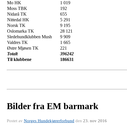
Mo HK
1 019
Moss TBK
192
Nidarå TK
655
Nittedal HK
5 291
Norsk TK
9 195
Oslomarka TK
28 121
Sledehundklubben Mush
9 909
Valdres TK
1 665
Østre Mjøsen TK
221
Totalt
396242
Til klubbene
186631
Bilder fra EM barmark
Postet av
Norges Hundekjørerforbund
den
23. nov 2016