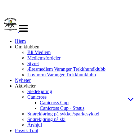
Veksle
navigasjon
Hjem
Om klubben
Bli Medlem
Medlemsfordeler
Styret
Æresmedlem Varanger Trekkhundklubb
Lovnorm Varanger Trekkhunklubb
Nyheter
Aktiviteter
Sledekjøring
Canicross
Canicross Cup
Canicross Cup - Status
Snørekjøring på sykkel/sparkesykkel
Snørekjøring på ski
Årshjul
Pasvik Trail