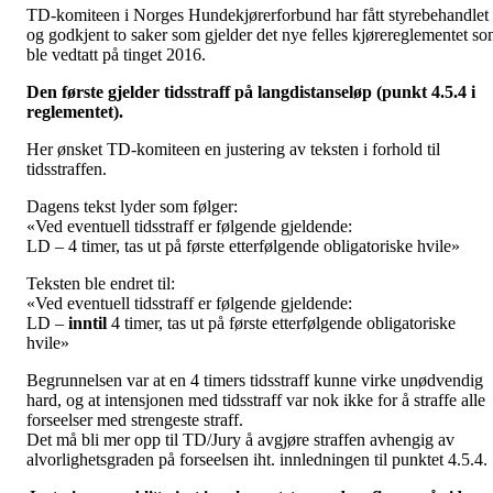
TD-komiteen i Norges Hundekjørerforbund har fått styrebehandlet
og godkjent to saker som gjelder det nye felles kjørereglementet s
ble vedtatt på tinget 2016.
Den første gjelder tidsstraff på langdistanseløp (punkt 4.5.4 i
reglementet).
Her ønsket TD-komiteen en justering av teksten i forhold til
tidsstraffen.
Dagens tekst lyder som følger:
«Ved eventuell tidsstraff er følgende gjeldende:
LD – 4 timer, tas ut på første etterfølgende obligatoriske hvile»
Teksten ble endret til:
«Ved eventuell tidsstraff er følgende gjeldende:
LD –
inntil
4 timer, tas ut på første etterfølgende obligatoriske
hvile»
Begrunnelsen var at en 4 timers tidsstraff kunne virke unødvendig
hard, og at intensjonen med tidsstraff var nok ikke for å straffe alle
forseelser med strengeste straff.
Det må bli mer opp til TD/Jury å avgjøre straffen avhengig av
alvorlighetsgraden på forseelsen iht. innledningen til punktet 4.5.4.