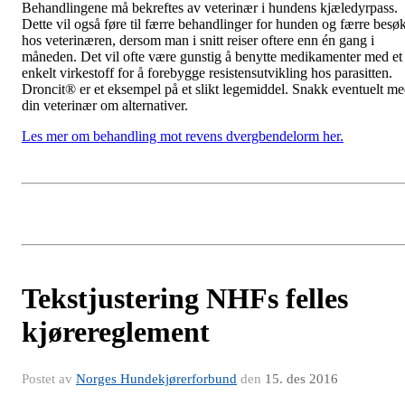
Behandlingene må bekreftes av veterinær i hundens kjæledyrpass.
Dette vil også føre til færre behandlinger for hunden og færre besø
hos veterinæren, dersom man i snitt reiser oftere enn én gang i
måneden. Det vil ofte være gunstig å benytte medikamenter med et
enkelt virkestoff for å forebygge resistensutvikling hos parasitten.
Droncit® er et eksempel på et slikt legemiddel. Snakk eventuelt m
din veterinær om alternativer.
Les mer om behandling mot revens dvergbendelorm her.
Tekstjustering NHFs felles
kjørereglement
Postet av
Norges Hundekjørerforbund
den
15. des 2016