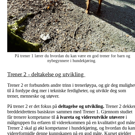
På trener 1 lærer du hvordan du kan være en god trener for barn og
nybegynnere i hundekjøring.
Trener 2 - deltakelse og utvikling
Trener 2 er forbundets andre trinn i trenerløypa, og gir deg mulighe
til å fordype deg mer i tekniske ferdigheter, og utvikle deg som
trener, menneske og utøver.
På trener 2 er det fokus på
deltagelse og utvikling.
Trener 2 dekke
breddeidrettens basiskrav sammen med Trener 1. Gjennom studiet
får trenere kompetanse til
å ivareta og videreutvikle utøvere
i
målgruppen fra erfaren til viderekommen på en kvalitativt god måte
Trener 2 skal gi økt kompetanse i hundekjøring, og hvordan du kan
videreformidle denne kunnskapen på en god måte. Kurset gjelder