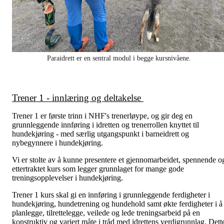
Paraidrett er en sentral modul i begge kursnivåene.
Trener 1 - innlæring og deltakelse
Trener 1 er første trinn i NHF's trenerløype, og gir deg en
grunnleggende innføring i idretten og trenerrollen knyttet til
hundekjøring - med særlig utgangspunkt i barneidrett og
nybegynnere i hundekjøring.
Vi er stolte av å kunne presentere et gjennomarbeidet, spennende o
ettertraktet kurs som legger grunnlaget for mange gode
treningsopplevelser i hundekjøring.
Trener 1 kurs skal gi en innføring i grunnleggende ferdigheter i
hundekjøring, hundetrening og hundehold samt økte ferdigheter i å
planlegge, tilrettelegge, veilede og lede treningsarbeid på en
konstruktiv og variert måte i tråd med idrettens verdigrunnlag. Dett