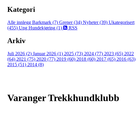
Kategori
Alle innlegg
Barkmark (7)
Grener (34)
Nyheter (39)
Ukategorisert
(455)
Ung Hundekjøring (1)
RSS
Arkiv
Juli 2026 (2)
Januar 2026 (1)
2025 (73)
2024 (77)
2023 (65)
2022
(64)
2021 (75)
2020 (77)
2019 (60)
2018 (60)
2017 (65)
2016 (63)
2015 (51)
2014 (8)
Varanger Trekkhundklubb
Bjørnsundveien 767, 9925 SVANVIK
Org. nr.: 993507210
+ 47 410 47 382