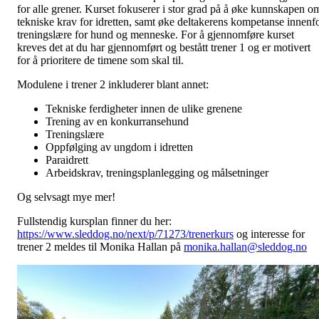
for alle grener. Kurset fokuserer i stor grad på å øke kunnskapen o
tekniske krav for idretten, samt øke deltakerens kompetanse innenf
treningslære for hund og menneske. For å gjennomføre kurset
kreves det at du har gjennomført og bestått trener 1 og er motivert
for å prioritere de timene som skal til.
Modulene i trener 2 inkluderer blant annet:
Tekniske ferdigheter innen de ulike grenene
Trening av en konkurransehund
Treningslære
Oppfølging av ungdom i idretten
Paraidrett
Arbeidskrav, treningsplanlegging og målsetninger
Og selvsagt mye mer!
Fullstendig kursplan finner du her:
https://www.sleddog.no/next/p/71273/trenerkurs
og interesse for
trener 2 meldes til Monika Hallan på
monika.hallan@sleddog.no