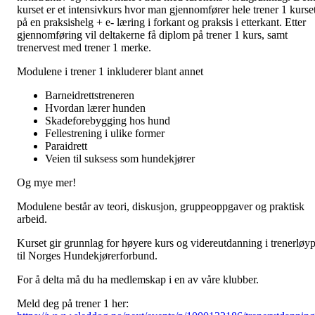
kurset er et intensivkurs hvor man gjennomfører hele trener 1 kurse
på en praksishelg + e- læring i forkant og praksis i etterkant. Etter
gjennomføring vil deltakerne få diplom på trener 1 kurs, samt
trenervest med trener 1 merke.
Modulene i trener 1 inkluderer blant annet
Barneidrettstreneren
Hvordan lærer hunden
Skadeforebygging hos hund
Fellestrening i ulike former
Paraidrett
Veien til suksess som hundekjører
Og mye mer!
Modulene består av teori, diskusjon, gruppeoppgaver og praktisk
arbeid.
Kurset gir grunnlag for høyere kurs og videreutdanning i trenerløy
til Norges Hundekjørerforbund.
For å delta må du ha medlemskap i en av våre klubber.
Meld deg på trener 1 her: