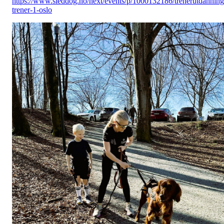
https://www.sleddog.no/next/events/p/1000132186/trenerutdanning
trener-1-oslo