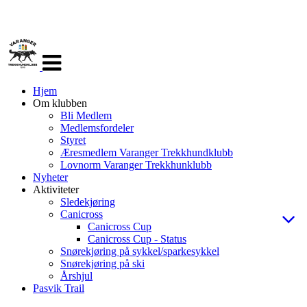
Veksle
navigasjon
Hjem
Om klubben
Bli Medlem
Medlemsfordeler
Styret
Æresmedlem Varanger Trekkhundklubb
Lovnorm Varanger Trekkhunklubb
Nyheter
Aktiviteter
Sledekjøring
Canicross
Canicross Cup
Canicross Cup - Status
Snørekjøring på sykkel/sparkesykkel
Snørekjøring på ski
Årshjul
Pasvik Trail