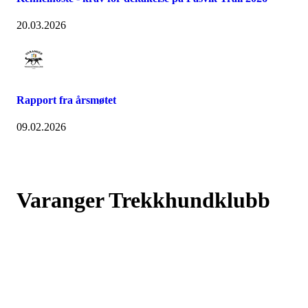
20.03.2026
Rapport fra årsmøtet
09.02.2026
Varanger Trekkhundklubb
Bjørnsundveien 767, 9925 SVANVIK
Org. nr.: 993507210
+ 47 410 47 382
post@varangertrekkhundklubb.no