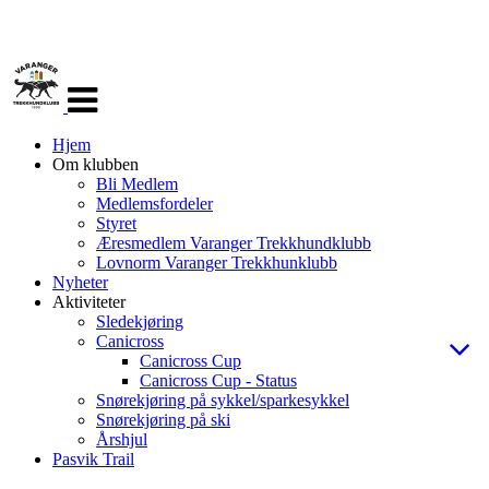
Veksle
navigasjon
Hjem
Om klubben
Bli Medlem
Medlemsfordeler
Styret
Æresmedlem Varanger Trekkhundklubb
Lovnorm Varanger Trekkhunklubb
Nyheter
Aktiviteter
Sledekjøring
Canicross
Canicross Cup
Canicross Cup - Status
Snørekjøring på sykkel/sparkesykkel
Snørekjøring på ski
Årshjul
Pasvik Trail