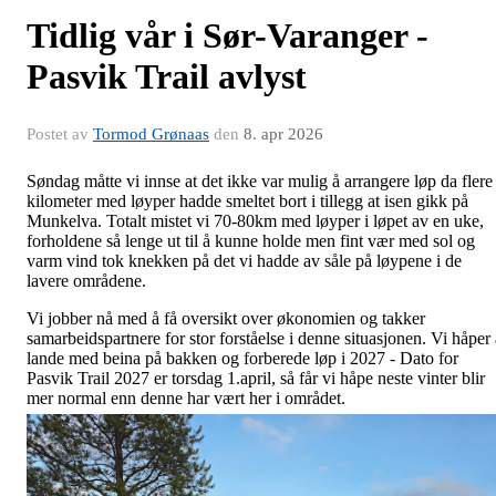
Tidlig vår i Sør-Varanger -
Pasvik Trail avlyst
Postet av
Tormod Grønaas
den
8. apr 2026
Søndag måtte vi innse at det ikke var mulig å arrangere løp da flere
kilometer med løyper hadde smeltet bort i tillegg at isen gikk på
Munkelva. Totalt mistet vi 70-80km med løyper i løpet av en uke,
forholdene så lenge ut til å kunne holde men fint vær med sol og
varm vind tok knekken på det vi hadde av såle på løypene i de
lavere områdene.
Vi jobber nå med å få oversikt over økonomien og takker
samarbeidspartnere for stor forståelse i denne situasjonen. Vi håper 
lande med beina på bakken og forberede løp i 2027 - Dato for
Pasvik Trail 2027 er torsdag 1.april, så får vi håpe neste vinter blir
mer normal enn denne har vært her i området.