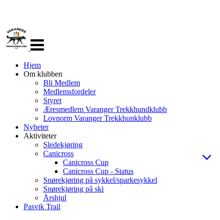
Veksle
navigasjon
Hjem
Om klubben
Bli Medlem
Medlemsfordeler
Styret
Æresmedlem Varanger Trekkhundklubb
Lovnorm Varanger Trekkhunklubb
Nyheter
Aktiviteter
Sledekjøring
Canicross
Canicross Cup
Canicross Cup - Status
Snørekjøring på sykkel/sparkesykkel
Snørekjøring på ski
Årshjul
Pasvik Trail