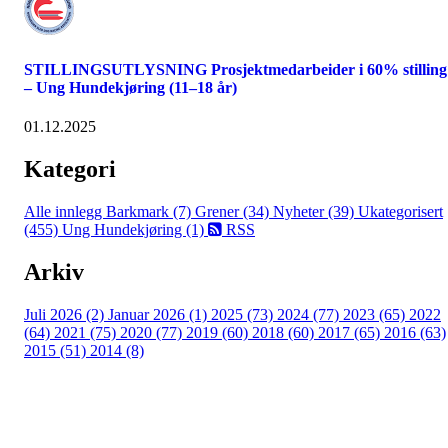
STILLINGSUTLYSNING Prosjektmedarbeider i 60% stilling
– Ung Hundekjøring (11–18 år)
01.12.2025
Kategori
Alle innlegg
Barkmark (7)
Grener (34)
Nyheter (39)
Ukategorisert
(455)
Ung Hundekjøring (1)
RSS
Arkiv
Juli 2026 (2)
Januar 2026 (1)
2025 (73)
2024 (77)
2023 (65)
2022
(64)
2021 (75)
2020 (77)
2019 (60)
2018 (60)
2017 (65)
2016 (63)
2015 (51)
2014 (8)