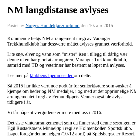
NM langdistanse avlyses
Postet av
Norges Hundekjørerforbund
den
10. apr 2015
Kommende helgs NM arrangement i regi av Varanger
Trekkhundklubb har dessverre måttet avlyses grunnet værforhold.
Lite snø, elver og vann som “mister” isen i tillegg til dårlig vær
denne uken har gjort at arrangøren, Varanger Trekkhundklubb, i
samråd med TD og veterinær har bestemt at løpet må avlyses.
Les mer på
klubbens hjemmesider
om dette.
Så 2015 har ikke vært noe godt år for seniorkjørere som ønsker å
kjempe om heder og NM medaljer, i og med at det opprinnelige N
arrangementet i regi av Femundløpets Venner også ble avlyst
tidligere i år.
Vi får håpe at værgudene er mere med oss i 2016.
Det siste vinterarrangementet som da finner sted denne sesongen er
Egil Rustadstuens Minneløp i regi av Holmenkollen Sportsklubb.
Løpet foregår denne helgen (10-12 april) på Spidsbergseter Resort.